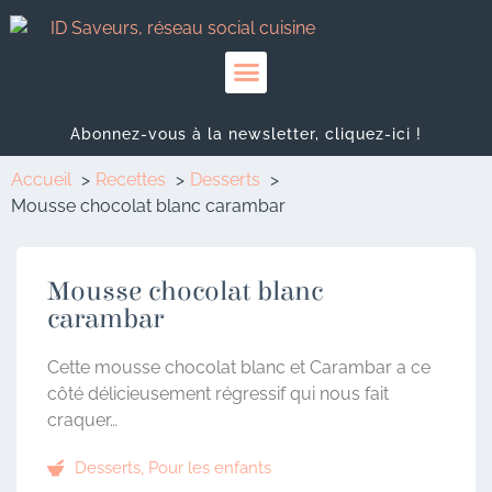
Abonnez-vous à la newsletter, cliquez-ici !
Accueil
Recettes
Desserts
Mousse chocolat blanc carambar
Mousse chocolat blanc
carambar
Cette mousse chocolat blanc et Carambar a ce
côté délicieusement régressif qui nous fait
craquer…
Desserts
,
Pour les enfants