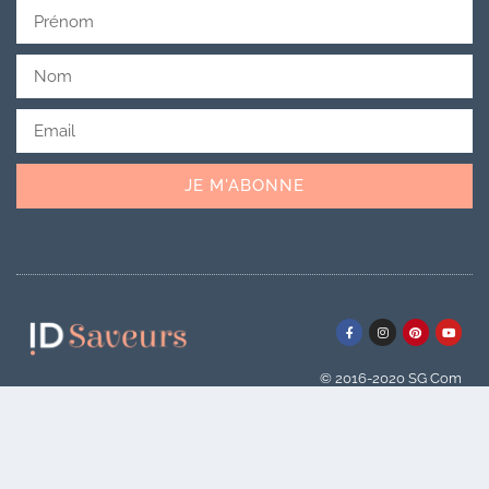
JE M'ABONNE
© 2016-2020
SG Com
Contact
/
À propos & FAQ
/
Conditions générales
d’utilisation
/
Conditions générales de vente
/
Politique de
confidentialité
/
Mentions légales