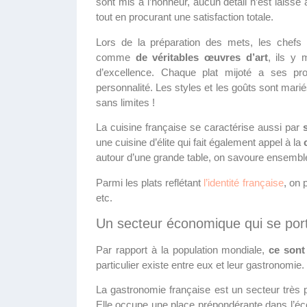
sont mis à l’honneur, aucun détail n’est laissé
tout en procurant une satisfaction totale.
Lors de la préparation des mets, les chefs F
comme
de véritables œuvres d’art
, ils y 
d’excellence. Chaque plat mijoté a ses pro
personnalité. Les styles et les goûts sont marié
sans limites !
La cuisine française se caractérise aussi par
une cuisine d’élite qui fait également appel à la
autour d’une grande table, on savoure ensemble l
Parmi les plats reflétant
l’identité française
, on p
etc.
Un secteur économique qui se port
Par rapport à la population mondiale,
ce sont
particulier existe entre eux et leur gastronomie.
La gastronomie française est un secteur très 
Elle occupe une place prépondérante dans l’éco