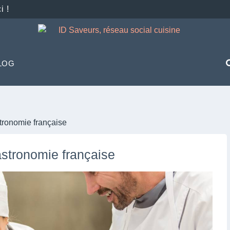
i !
LOG
astronomie française
gastronomie française