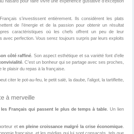
 au hasard pour faire vivre une expérience gustative d’exception
rançais s’investissent entièrement. Ils considèrent les plats
mettent de l’énergie et de la passion pour obtenir un résultat
pres caractéristiques où les chefs offrent un peu de leur
s avec perfection. Vous serez toujours surpris par leurs exploits
son côté raffiné
. Son aspect esthétique et sa variété font d’elle
convivialité
. C’est un bonheur qui se partage avec ses proches,
e plaisir du repas à la française.
eut citer le pot-au-feu, le petit salé, la daube, l’aligot, la tartiflette,
e à merveille
 les Français qui passent le plus de temps à table
. Un lien
porteur et
en pleine croissance malgré la crise économique
.
nomie française, et les médias qui lui sont consacrés, tels que