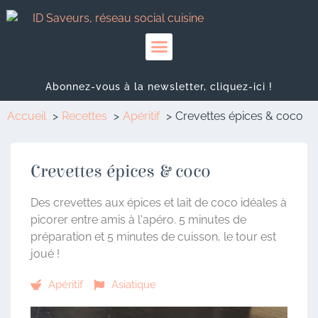
Abonnez-vous à la newsletter, cliquez-ici !
Accueil
Recettes
Apéritif
Crevettes épices & coco
Crevettes épices & coco
Des crevettes aux épices et lait de coco idéales à
picorer entre amis à l'apéro. 5 minutes de
préparation et 5 minutes de cuisson, le tour est
joué !
Apéritif
Asiatique