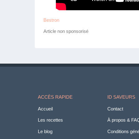
Bestron
Article non sponsorisé
ACCÈS RAPIDE
ID SAVEURS
Accueil
Contact
Les recettes
À propos & FA
Le blog
Conditions génér