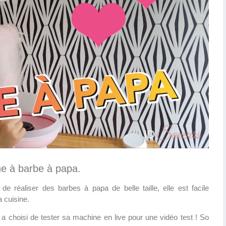
ne à barbe à papa.
 réaliser des barbes à papa de belle taille, elle est facile
a cuisine.
 a choisi de tester sa machine en live pour une vidéo test ! So