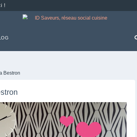
i !
LOG
a Bestron
stron