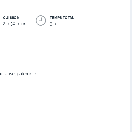
CUISSON
TEMPS TOTAL
2 h 30 mins
3 h
creuse, paleron…)