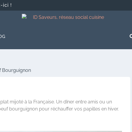
ici !
OG
f Bourguignon
lat mijoté à la Française. Un dîner entre amis ou un
oeuf bourguignon pour réchauffer vos papilles en hiver.