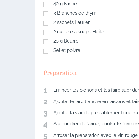
40
g
Farine
3
Branches de thym
2
sachets
Laurier
2
cuillère à soupe
Huile
20
g
Beurre
Sel et poivre
Préparation
1
Émincer les oignons et les faire suer dans
2
Ajouter le lard tranché en lardons et fair
3
Ajouter la viande préalablement coupée 
4
Saupoudrer de farine, ajouter le fond d
5
Arroser la préparation avec le vin rouge, 