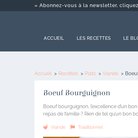
» Abonnez-vous à la newsletter, cliquez-
ACCUEIL
LES RECETTES
LE BL
Accueil
Recettes
Plats
Viande
Boeu
Boeuf Bourguignon
Boeuf bourguignon, l’excellence d’un bon p
repas de famille ? Rien de tel qu’un bon b
Viande
Traditionnel