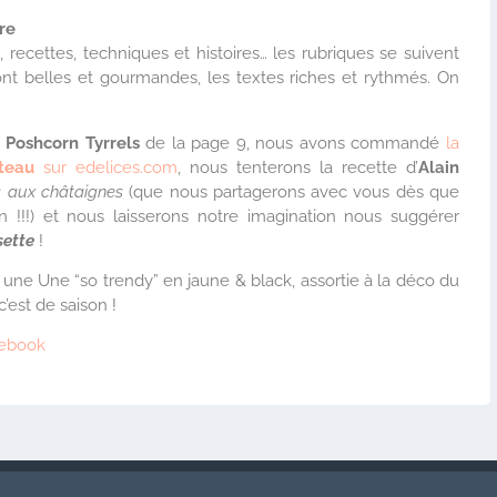
vre
 recettes, techniques et histoires… les rubriques se suivent
nt belles et gourmandes, les textes riches et rythmés. On
s
Poshcorn Tyrrels
de la page 9, nous avons commandé
la
teau
sur edelices.com
, nous tenterons la recette d’
Alain
s aux châtaignes
(que nous partagerons avec vous dès que
 !!!) et nous laisserons notre imagination nous suggérer
sette
!
c une Une “so trendy” en jaune & black, assortie à la déco du
 c’est de saison !
cebook