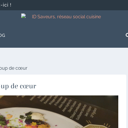
ici !
OG
coup de cœur
oup de cœur