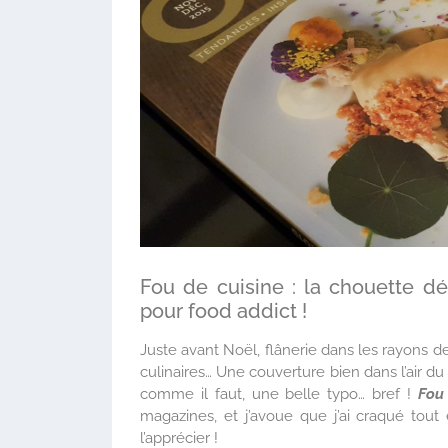
Fou de cuisine : la chouette d
pour food addict !
Juste avant Noël, flânerie dans les rayons d
culinaires… Une couverture bien dans l’air d
comme il faut, une belle typo… bref !
Fou 
magazines, et j’avoue que j’ai craqué to
l’apprécier !