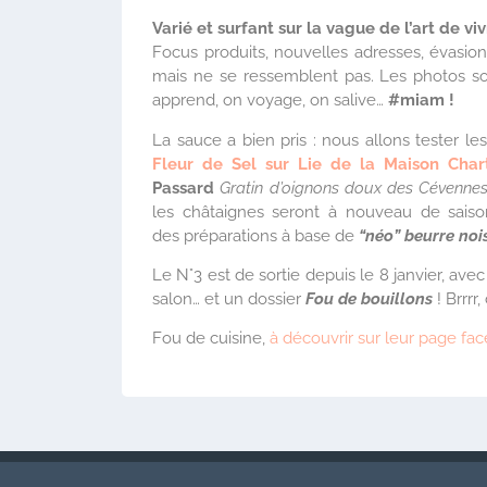
Varié et surfant sur la vague de l’art de vi
Focus produits, nouvelles adresses, évasion,
mais ne se ressemblent pas. Les photos so
apprend, on voyage, on salive…
#miam !
La sauce a bien pris : nous allons tester le
Fleur de Sel sur Lie de la Maison Char
Passard
Gratin d’oignons doux des Cévenne
les châtaignes seront à nouveau de saison
des préparations à base de
“néo” beurre noi
Le N°3 est de sortie depuis le 8 janvier, ave
salon… et un dossier
Fou de bouillons
! Brrrr,
Fou de cuisine,
à découvrir sur leur page fa